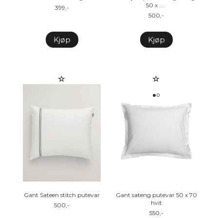
50 x .
...
399,-
500,-
Kjøp
Kjøp
Gant Sateen stitch putevar
Gant sateng putevar 50 x 70
hvit
500,-
550,-