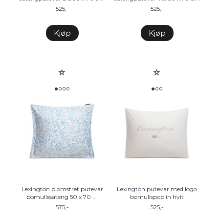
525,-
525,-
Kjøp
Kjøp
Lexington blomstret putevar
Lexington putevar med logo
bomullssateng 50 x 70
...
bomullspoplin hvit
575,-
525,-