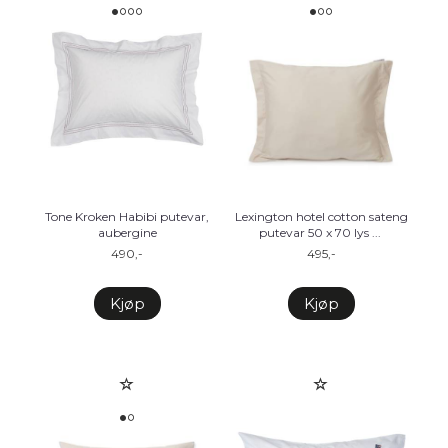
Tone Kroken Habibi putevar,
Lexington hotel cotton sateng
aubergine
putevar 50 x 70 lys
...
490,-
495,-
Kjøp
Kjøp