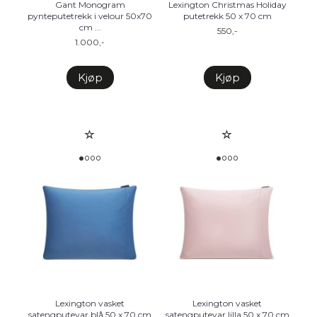
Gant Monogram
Lexington Christmas Holiday
pynteputetrekk i velour 50x70
putetrekk 50 x 70 cm
cm ...
550,-
1.000,-
Kjøp
Kjøp
Lexington vasket
Lexington vasket
satengputevar blå 50 x 70 cm
satengputevar lilla 50 x 70 cm