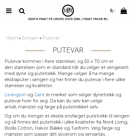
0,-
GRATIS FRAKT PÅ ORDRE OVER 1000,-/ FRAKT FRA KR 89,-
Hjem
Sengen
Putevar
»
»
PUTEVAR
Nullstill
Putevar kommer i flere størrelser, og 50 x 70 cm er
Trykk ENTER for å søke
den størrelsen som er standard når du velger et sengesett
med dyne og putetrekk. Mange velger å ha mange
ekstraputer i sengen og her finner du putevar i flere ulike
størrelser og kvaliteter.
Lexington
og
Gant
er merker som selger dynetrekk og
putevar hver for seg. Da kan du selv kan velge
antall, mønster og farge på putetrekket selv.
Og om du trenger et ekstra ensfarget putetrekk til sengen
og så finnes det putetrekk i ulike kvaliteter fra Nord Living,
Borås Cotton, Halvor Bakke og Turiform. Velg farge og
mønster som passer ditt soverom og sengetøy.