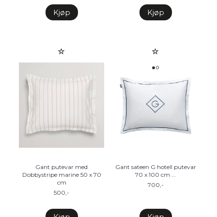
Kjøp
Kjøp
Gant putevar med
Gant sateen G hotell putevar
Dobbystripe marine 50 x 70
70 x 100 cm ...
cm
700,-
500,-
Kjøp
Kjøp