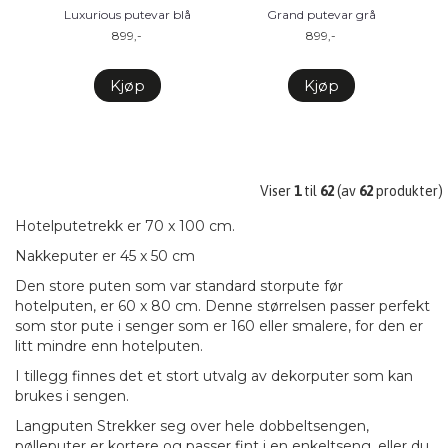
Luxurious putevar blå
Grand putevar grå
899,-
899,-
Kjøp
Kjøp
Viser
1
til
62
(av
62
produkter)
Hotelputetrekk er 70 x 100 cm.
Nakkeputer er 45 x 50 cm
Den store puten som var standard storpute før
hotelputen, er 60 x 80 cm. Denne størrelsen passer perfekt
som stor pute i senger som er 160 eller smalere, for den er
litt mindre enn hotelputen.
I tillegg finnes det et stort utvalg av dekorputer som kan
brukes i sengen.
Langputen Strekker seg over hele dobbeltsengen,
pølleputer er kortere og passer fint i en enkeltseng, eller du