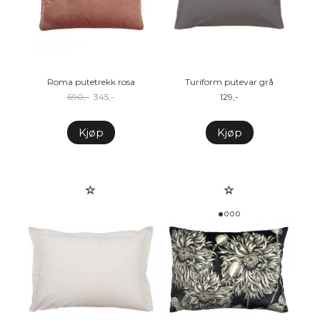
Roma putetrekk rosa
Turiform putevar grå
690,-
345,-
129,-
Kjøp
Kjøp