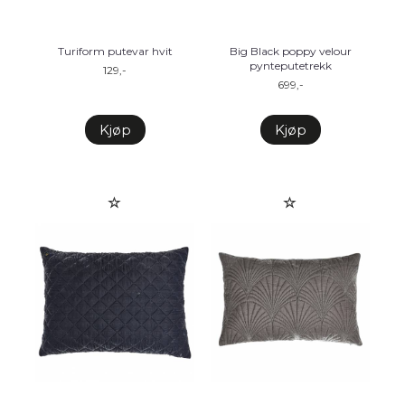
Turiform putevar hvit
Big Black poppy velour
pynteputetrekk
129,-
699,-
Kjøp
Kjøp