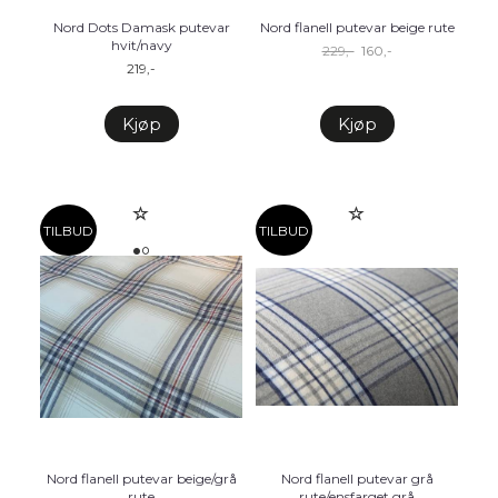
Nord Dots Damask putevar
Nord flanell putevar beige rute
hvit/navy
229,-
160,-
219,-
Kjøp
Kjøp
TILBUD
TILBUD
Nord flanell putevar beige/grå
Nord flanell putevar grå
rute
rute/ensfarget grå