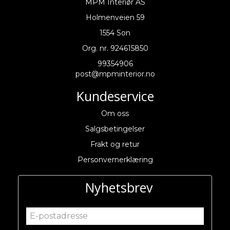
MPM Interiør AS
Holmenveien 59
1554 Son
Org. nr. 924615850
99354906
post@mpminterior.no
Kundeservice
Om oss
Salgsbetingelser
Frakt og retur
Personvernerklæring
Nyhetsbrev