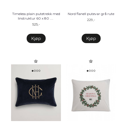
Timeless plain putetrekk med
Nord flanell putevar grå rute
linstruktur 60 x 80 .
...
229,-
525,-
Kjøp
Kjøp