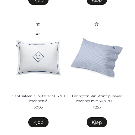
Gant sateen G putevar 50 x 70
Lexington Pin Point putevar
marineblå
marine/ hvit 50 x 70 .
...
600,-
425,-
Kjøp
Kjøp