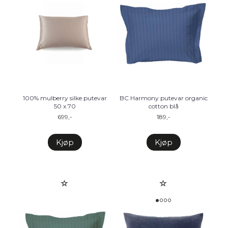
100% mulberry silke putevar
BC Harmony putevar organic
50 x 70
cotton blå
699,-
189,-
Kjøp
Kjøp