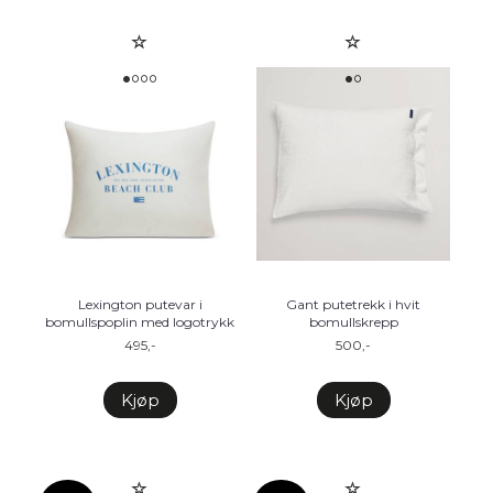
Lexington putevar i
Gant putetrekk i hvit
bomullspoplin med logotrykk
bomullskrepp
495,-
500,-
Kjøp
Kjøp