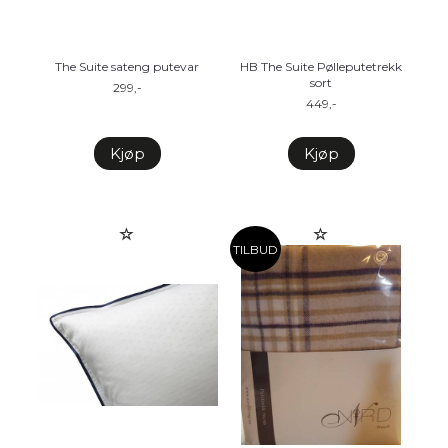
The Suite sateng putevar
HB The Suite Pølleputetrekk
sort
299,-
449,-
Kjøp
Kjøp
TILBUD