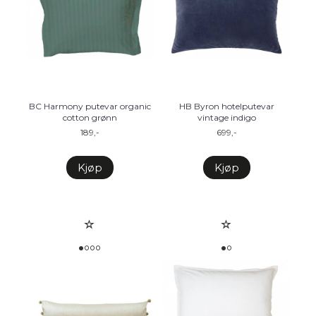
BC Harmony putevar organic
HB Byron hotelputevar
cotton grønn
vintage indigo
189,-
699,-
Kjøp
Kjøp