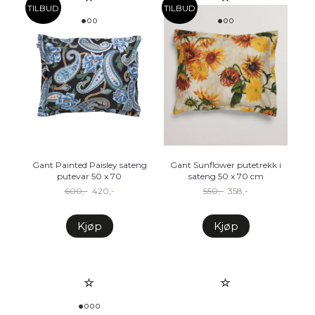
TILBUD
TILBUD
Gant Painted Paisley sateng
Gant Sunflower putetrekk i
putevar 50 x 70
sateng 50 x 70 cm
600,-
420,-
550,-
358,-
Kjøp
Kjøp