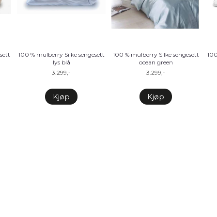
sett
100 % mulberry Silke sengesett
100 % mulberry Silke sengesett
100
lys blå
ocean green
3.299,-
3.299,-
Kjøp
Kjøp