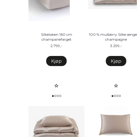
Silkelaken 160 cm
100 % mulberry Silke senge
champanefarget
champagne
2.799,-
3.299,-
Kjøp
Kjøp