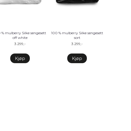
 % mulberry Silke sengesett
100 % mulberry Silke sengesett
off white
sort
3.299,-
3.299,-
Kjøp
Kjøp