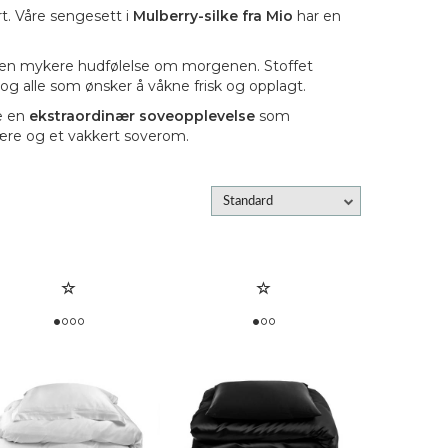
rt. Våre sengesett i
Mulberry-silke fra Mio
har en
et og en mykere hudfølelse om morgenen. Stoffet
 og alle som ønsker å våkne frisk og opplagt.
te en
ekstraordinær soveopplevelse
som
lvære og et vakkert soverom.
Standard