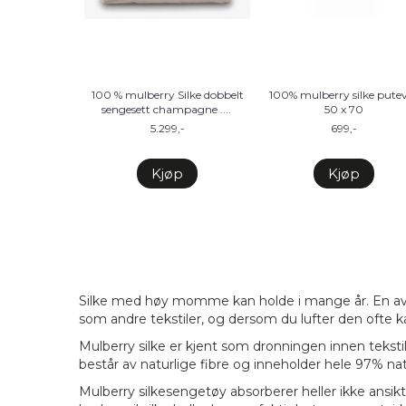
100 % mulberry Silke dobbelt
100% mulberry silke pute
sengesett champagne .
...
50 x 70
5.299,-
699,-
Kjøp
Kjøp
Silke med høy momme kan holde i mange år. En av si
som andre tekstiler, og dersom du lufter den ofte 
Mulberry silke er kjent som dronningen innen tekstil
består av naturlige fibre og inneholder hele 97% na
Mulberry silkesengetøy absorberer heller ikke ansikt