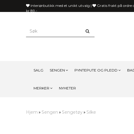
Interiørbutikk med et unikt utvalg |
Gratis frakt på ordre 
kr 89,-
SALG
SENGEN
PYNTEPUTE OG PLEDD
BA
MERKER
NYHETER
Hjem
Sengen
Sengetøy
Silke
»
»
»