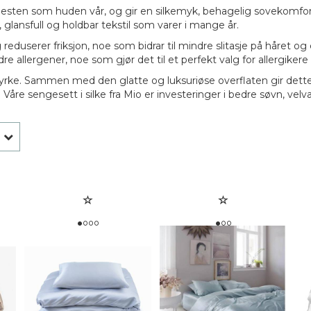
er nesten som huden vår, og gir en silkemyk, behagelig sovekomfo
, glansfull og holdbar tekstil som varer i mange år.
 og reduserer friksjon, noe som bidrar til mindre slitasje på hår
e allergener, noe som gjør det til et perfekt valg for allergikere
testyrke. Sammen med den glatte og luksuriøse overflaten gir det
Våre sengesett i silke fra Mio er investeringer i bedre søvn, ve