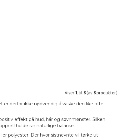
Viser
1
til
8
(av
8
produkter)
 er derfor ikke nødvendig å vaske den like ofte
positiv effekt på hud, hår og søvnmønster. Silken
pprettholde sin naturlige balanse.
er polyester. Der hvor sistnevnte vil tørke ut