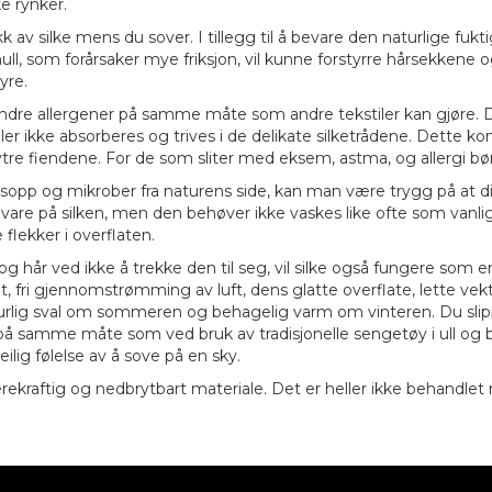
e rynker.
kk av silke mens du sover. I tillegg til å bevare den naturlige fuk
ll, som forårsaker mye friksjon, vil kunne forstyrre hårsekkene og 
yre.
 andre allergener på samme måte som andre tekstiler kan gjøre. D
ller ikke absorberes og trives i de delikate silketrådene. Dette 
e fiendene. For de som sliter med eksem, astma, og allergi bør d
opp og mikrober fra naturens side, kan man være trygg på at diss
are på silken, men den behøver ikke vaskes like ofte som vanlige t
 flekker i overflaten.
ud og hår ved ikke å trekke den til seg, vil silke også fungere so
et, fri gjennomstrømming av luft, dens glatte overflate, lette v
turlig sval om sommeren og behagelig varm om vinteren. Du sli
 på samme måte som ved bruk av tradisjonelle sengetøy i ull og bo
ilig følelse av å sove på en sky.
 bærekraftig og nedbrytbart materiale. Det er heller ikke behandle