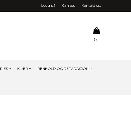
Logg på
Om oss
Kontakt oss
0,-
Nullstill
RIES
KLÆR
RENHOLD OG REPARASJON
Trykk ENTER for å søke