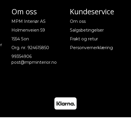
Om oss
Kundeservice
MPM Interiør AS
Om oss
Holmenveien 59
Salgsbetingelser
1554 Son
Frakt og retur
er
Org. nr. 924615850
Personvernerklæring
99354906
post@mpminterior.no
Mystore.no