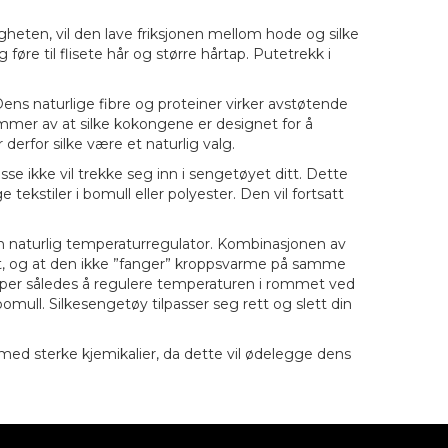
tigheten, vil den lave friksjonen mellom hode og silke
føre til flisete hår og større hårtap. Putetrekk i
ens naturlige fibre og proteiner virker avstøtende
kommer av at silke kokongene er designet for å
erfor silke være et naturlig valg.
e ikke vil trekke seg inn i sengetøyet ditt. Dette
ekstiler i bomull eller polyester. Den vil fortsatt
m en naturlig temperaturregulator. Kombinasjonen av
ekt, og at den ikke ”fanger” kroppsvarme på samme
pper således å regulere temperaturen i rommet ved
mull. Silkesengetøy tilpasser seg rett og slett din
t med sterke kjemikalier, da dette vil ødelegge dens