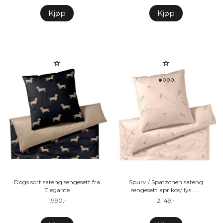
Kjøp
Kjøp
Dogs sort sateng sengesett fra
Spurv / Spätzchen sateng
Elegante
sengesett aprikos/ lys ..
...
1.990,-
2.149,-