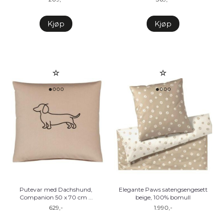
Kjøp
Kjøp
Putevar med Dachshund,
Elegante Paws satengsengesett
Companion 50 x 70 cm ...
beige, 100% bomull
629,-
1.990,-