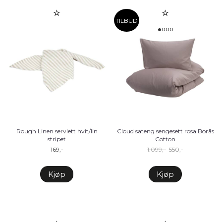
TILBUD
Rough Linen serviett hvit/lin
Cloud sateng sengesett rosa Borås
stripet
Cotton
169,-
1.099,-
550,-
Kjøp
Kjøp