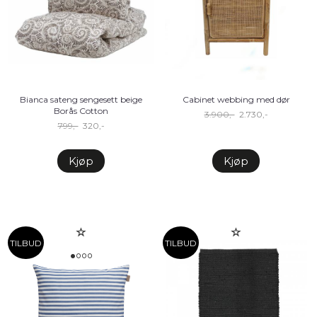
Bianca sateng sengesett beige
Cabinet webbing med dør
Borås Cotton
3.900,-
2.730,-
799,-
320,-
Kjøp
Kjøp
TILBUD
TILBUD