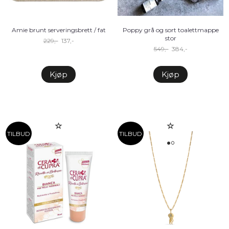
Amie brunt serveringsbrett / fat
Poppy grå og sort toalettmappe
stor
229,-
137,-
549,-
384,-
Kjøp
Kjøp
TILBUD
TILBUD