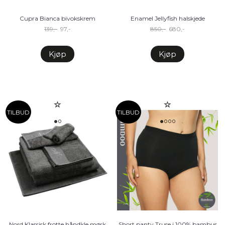
Cupra Bianca bivokskrem
Enamel Jellyfish halskjede
139,-
97,-
850,-
680,-
Kjøp
Kjøp
TILBUD
TILBUD
Nord Klassisk frotte håndkle mørk
Short panty Truse i 100% bambus