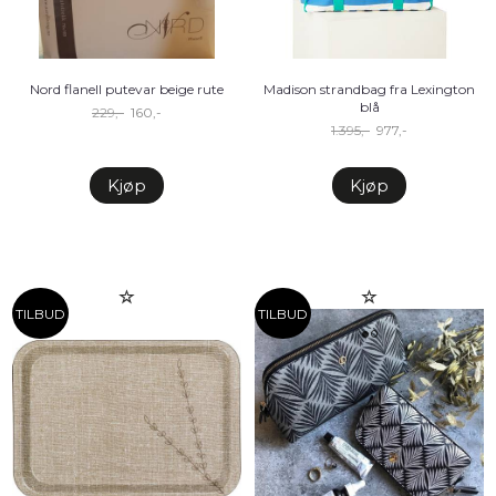
Nord flanell putevar beige rute
Madison strandbag fra Lexington
blå
229,-
160,-
1.395,-
977,-
Kjøp
Kjøp
TILBUD
TILBUD