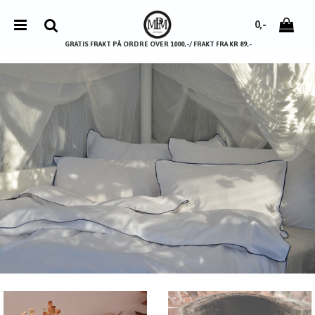
0,-
GRATIS FRAKT PÅ ORDRE OVER 1000,-/ FRAKT FRA KR 89,-
Nullstill
Trykk ENTER for å søke