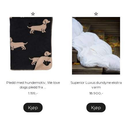
Pledd med hundemotiv, We love
Superior Luxus dundyne ekstra
dogs pledd fra ...
varm
1.199,-
18.900,-
Kjøp
Kjøp