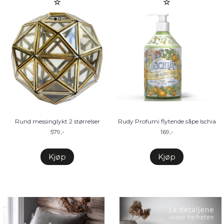
Rund messinglykt 2 størrelser
Rudy Profumi flytende såpe Ischia
579,-
169,-
Kjøp
Kjøp