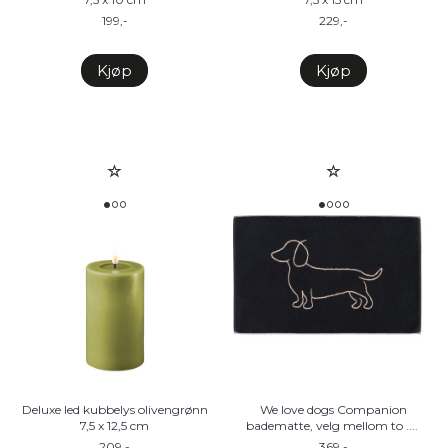
199,-
229,-
Kjøp
Kjøp
Deluxe led kubbelys olivengrønn
We love dogs Companion
7,5 x 12,5 cm
badematte, velg mellom to .
...
209,-
369,-