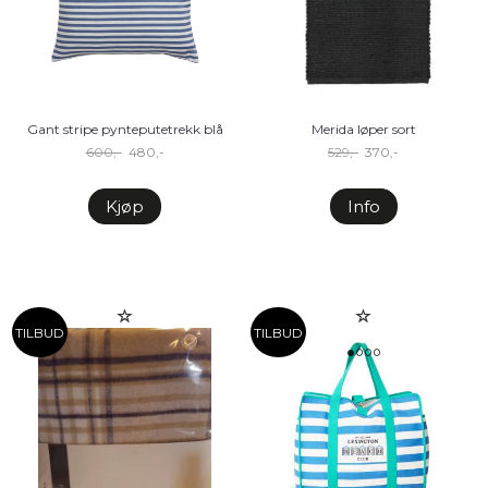
Gant stripe pynteputetrekk blå
Merida løper sort
600,-
480,-
529,-
370,-
Kjøp
Info
TILBUD
TILBUD