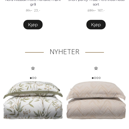
grå
sort
39,-
23,-
239,-
167,-
Kjøp
Kjøp
NYHETER