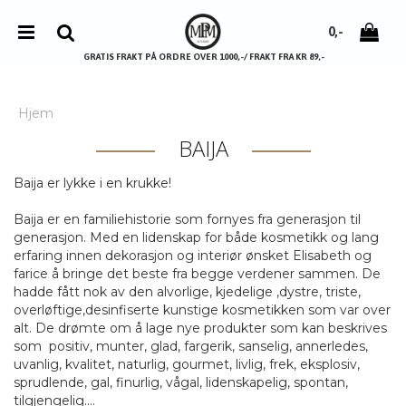
0,-
GRATIS FRAKT PÅ ORDRE OVER 1000,-/ FRAKT FRA KR 89,-
Hjem
BAIJA
Nullstill
Baija er lykke i en krukke!
Trykk ENTER for å søke
Baija er en familiehistorie som fornyes fra generasjon til
generasjon. Med en lidenskap for både kosmetikk og lang
erfaring innen dekorasjon og interiør ønsket Elisabeth og
farice å bringe det beste fra begge verdener sammen. De
hadde fått nok av den alvorlige, kjedelige ,dystre, triste,
overløftige,desinfiserte kunstige kosmetikken som var over
alt. De drømte om å lage nye produkter som kan beskrives
som positiv, munter, glad, fargerik, sanselig, annerledes,
uvanlig, kvalitet, naturlig, gourmet, livlig, frek, eksplosiv,
sprudlende, gal, finurlig, vågal, lidenskapelig, spontan,
tilgjengelig....